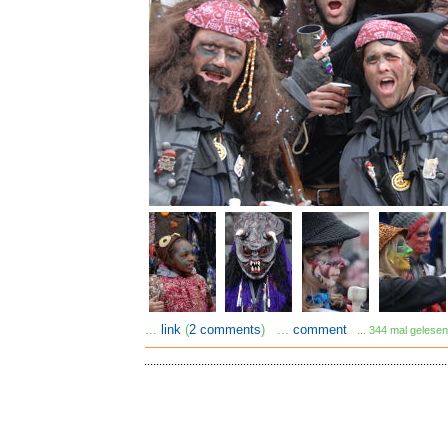
...
link
(
2 comments
) ...
comment
... 344 mal gelesen